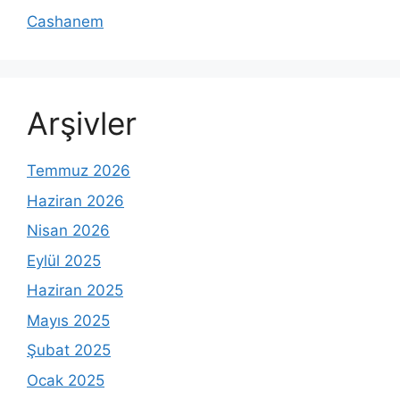
Cashanem
Arşivler
Temmuz 2026
Haziran 2026
Nisan 2026
Eylül 2025
Haziran 2025
Mayıs 2025
Şubat 2025
Ocak 2025