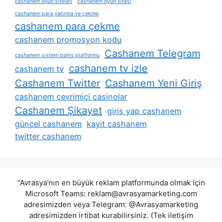
cashanem oyun siteleri
cashanem oyun sitesi
cashanem para yatırma ve çekme
cashanem para çekme
cashanem promosyon kodu
Cashanem Telegram
cashanem sistem bahis platformu
cashanem tv izle
cashanem tv
Cashanem Twitter
Cashanem Yeni Giriş
cashanem çevrimiçi casinolar
Cashanem Şikayet
giris yap cashanem
güncel cashanem
kayit cashanem
twitter cashanem
"Avrasya'nın en büyük reklam platformunda olmak için
Microsoft Teams:
reklam@avrasyamarketing.com
adresimizden veya Telegram: @Avrasyamarketing
adresimizden irtibat kurabilirsiniz. (Tek iletişim