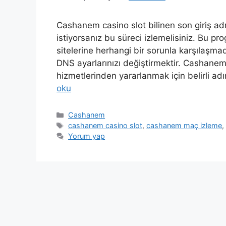
Cashanem casino slot bilinen son giriş adr
istiyorsanız bu süreci izlemelisiniz. Bu pr
sitelerine herhangi bir sorunla karşılaşmad
DNS ayarlarınızı değiştirmektir. Cashane
hizmetlerinden yararlanmak için belirli ad
oku
Kategoriler
Cashanem
Etiketler
cashanem casino slot
,
cashanem maç izleme
Yorum yap