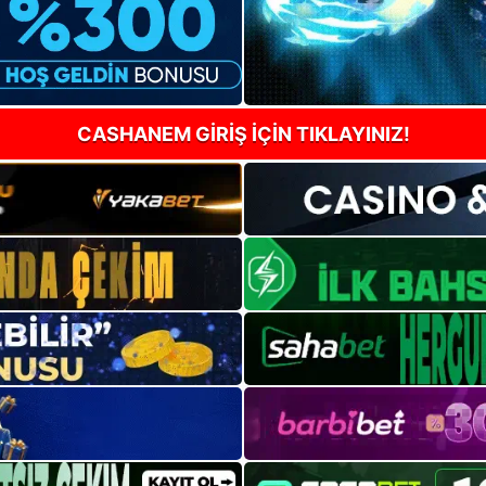
CASHANEM GİRİŞ İÇİN TIKLAYINIZ!