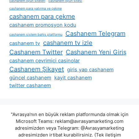
cashanem oyun siteleri
cashanem oyun sitesi
cashanem para yatırma ve çekme
cashanem para çekme
cashanem promosyon kodu
Cashanem Telegram
cashanem sistem bahis platformu
cashanem tv izle
cashanem tv
Cashanem Twitter
Cashanem Yeni Giriş
cashanem çevrimiçi casinolar
Cashanem Şikayet
giris yap cashanem
güncel cashanem
kayit cashanem
twitter cashanem
"Avrasya'nın en büyük reklam platformunda olmak için
Microsoft Teams:
reklam@avrasyamarketing.com
adresimizden veya Telegram: @Avrasyamarketing
adresimizden irtibat kurabilirsiniz. (Tek iletişim