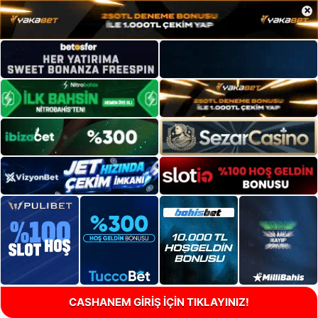
×
CASHANEM GİRİŞ İÇİN TIKLAYINIZ!