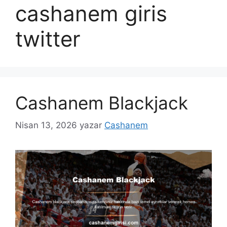
cashanem giris
twitter
Cashanem Blackjack
Nisan 13, 2026
yazar
Cashanem