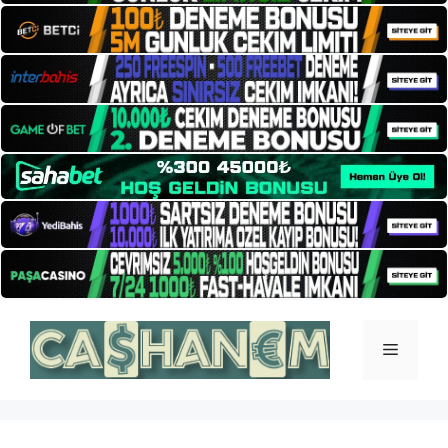
İçeriğe
atla
Menü