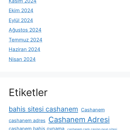
Kasım 2024
Ekim 2024
Eylül 2024
Ağustos 2024
Temmuz 2024
Haziran 2024
Nisan 2024
Etiketler
bahis sitesi cashanem
Cashanem
Cashanem Adresi
cashanem adres
cashanem bahis oynama
cashanem canlı casino oyun sitesi