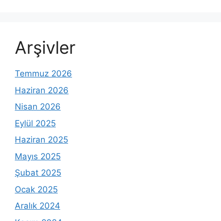
Arşivler
Temmuz 2026
Haziran 2026
Nisan 2026
Eylül 2025
Haziran 2025
Mayıs 2025
Şubat 2025
Ocak 2025
Aralık 2024