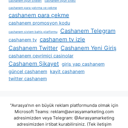
cashanem oyun siteleri
cashanem oyun sitesi
cashanem para yatırma ve çekme
cashanem para çekme
cashanem promosyon kodu
Cashanem Telegram
cashanem sistem bahis platformu
cashanem tv izle
cashanem tv
Cashanem Twitter
Cashanem Yeni Giriş
cashanem çevrimiçi casinolar
Cashanem Şikayet
giris yap cashanem
güncel cashanem
kayit cashanem
twitter cashanem
"Avrasya'nın en büyük reklam platformunda olmak için
Microsoft Teams:
reklam@avrasyamarketing.com
adresimizden veya Telegram: @Avrasyamarketing
adresimizden irtibat kurabilirsiniz. (Tek iletişim