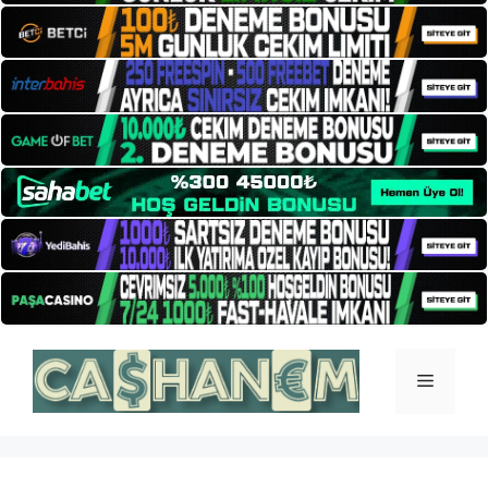
İçeriğe
atla
Menü