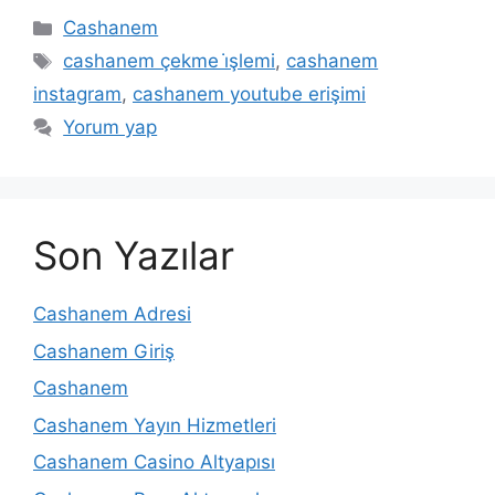
Kategoriler
Cashanem
Etiketler
cashanem çekme i̇şlemi
,
cashanem
instagram
,
cashanem youtube erişimi
Yorum yap
Son Yazılar
Cashanem Adresi
Cashanem Giriş
Cashanem
Cashanem Yayın Hizmetleri
Cashanem Casino Altyapısı