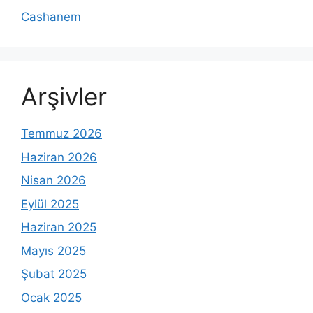
Cashanem
Arşivler
Temmuz 2026
Haziran 2026
Nisan 2026
Eylül 2025
Haziran 2025
Mayıs 2025
Şubat 2025
Ocak 2025