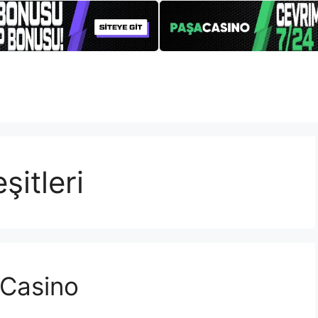
itleri
 Casino