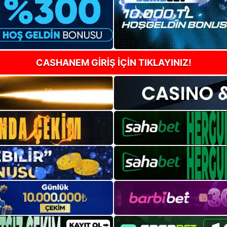
CASHANEM GİRİŞ İÇİN TIKLAYINIZ!