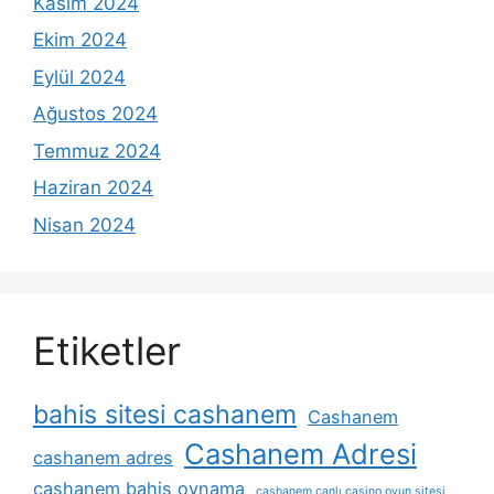
Kasım 2024
Ekim 2024
Eylül 2024
Ağustos 2024
Temmuz 2024
Haziran 2024
Nisan 2024
Etiketler
bahis sitesi cashanem
Cashanem
Cashanem Adresi
cashanem adres
cashanem bahis oynama
cashanem canlı casino oyun sitesi