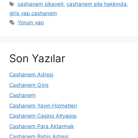
Etiketler
cashanem şikayeti
,
cashanem site hakkında
,
giris yap cashanem
Yorum yap
Son Yazılar
Cashanem Adresi
Cashanem Giriş
Cashanem
Cashanem Yayın Hizmetleri
Cashanem Casino Altyapısı
Cashanem Para Aktarmak
Cashanem Bahis Adresi