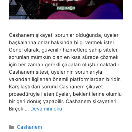
Cashanem şikayeti sorunlar olduğunda, üyeler
başkalarına onlar hakkında bilgi vermek ister.
Genel olarak, güvenilir hizmetlere sahip siteler,
sorunları mümkün olan en kısa sürede çözmek
için her zaman gerekli çabaları oluşturmaktadır.
Cashanem sitesi, üyelerinin sorunlarıyla
yakından ilgilenen önemli platformlardan biridir.
Karşılaştıkları sorunu Cashanem şikayet
prosedürüyle ileten üyeler, beklentilerine olumlu
bir geri dönüş yapabilir. Cashanem şikayetleri.
Birçok …
Devamını oku
Kategoriler
Cashanem