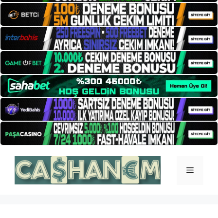
İçeriğe
atla
Menü