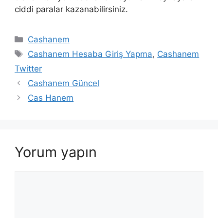
ciddi paralar kazanabilirsiniz.
Kategoriler
Cashanem
Etiketler
Cashanem Hesaba Giriş Yapma
,
Cashanem
Twitter
Cashanem Güncel
Cas Hanem
Yorum yapın
Yorum