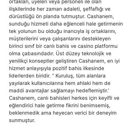
ortakları, üyeleri veya personeli ile olan
ilişkilerinde her zaman adaleti, şeffaflığı ve
dürüstlüğü ön planda tutmuştur. Cashanem,
sunduğu hizmeti daha eğlenceli hale getirmenin
tek yolunun bu olduğu inancıyla iş ortaklarını,
müşterilerini veya çalışanlarını destekleyen
birinci sınıf bir canlı bahis ve casino platformu
olma çabasındadır. Üst düzey teknolojik ve
yenilikçi konseptler geliştiren Cashanem, en iyi
hizmet anlayışıyla pozitif bahis ilkesinde
liderlerden biridir. ” Kuruluş, tüm alanlara
yayılarak kullanıcılarına hem ahlaki hem de
maddi avantajlar sağlamayı hedeflemiştir.’
Cashanem, canlı bahisleri herkes için keyifli ve
eğlendirici hale getirme fikrini benimsemiş,
beklenmedik ama heyecan verici bir deneyim
sunmuştur.