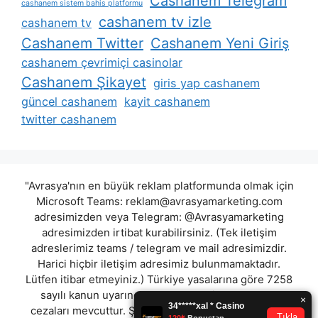
Cashanem Telegram
cashanem sistem bahis platformu
cashanem tv izle
cashanem tv
Cashanem Twitter
Cashanem Yeni Giriş
cashanem çevrimiçi casinolar
Cashanem Şikayet
giris yap cashanem
güncel cashanem
kayit cashanem
twitter cashanem
"Avrasya'nın en büyük reklam platformunda olmak için
Microsoft Teams:
reklam@avrasyamarketing.com
adresimizden veya Telegram: @Avrasyamarketing
adresimizden irtibat kurabilirsiniz. (Tek iletişim
adreslerimiz teams / telegram ve mail adresimizdir.
Harici hiçbir iletişim adresimiz bulunmamaktadır.
Lütfen itibar etmeyiniz.) Türkiye yasalarına göre 7258
sayılı kanun uyarınca yasa dışı bahis oynamanın
cezaları mevcuttur. Şu an bulunduğunuz site hiç bir