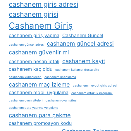
cashanem giris adresi
cashanem girisi
Cashanem Giriş
cashanem giriş yapma
Cashanem Güncel
cashanem güncel adresi
cashanem güncel adres
cashanem güvenlir mi
cashanem kayit
cashanem hesap i̇ptali
cashanem kaç oldu
cashanem kullanıcı dostu site
cashanem kullanıcıları
cashanem lisanslama
cashanem maç izleme
cashanem mevcut giriş adresi
cashanem mobil uygulama
cashanem ortaklık programı
cashanem oyun siteleri
cashanem oyun sitesi
cashanem para yatırma ve çekme
cashanem para çekme
cashanem promosyon kodu