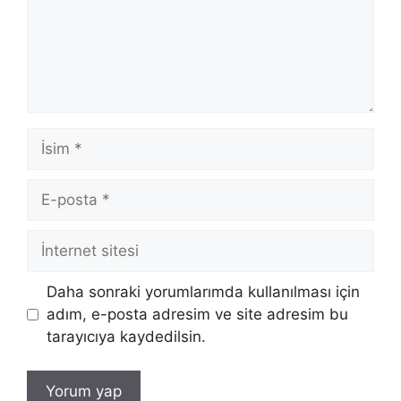
İsim
E-
posta
İnternet
sitesi
Daha sonraki yorumlarımda kullanılması için
adım, e-posta adresim ve site adresim bu
tarayıcıya kaydedilsin.