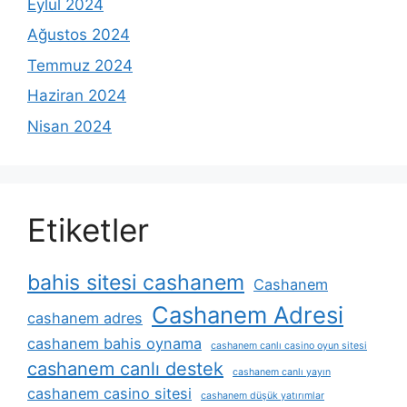
Eylül 2024
Ağustos 2024
Temmuz 2024
Haziran 2024
Nisan 2024
Etiketler
bahis sitesi cashanem
Cashanem
Cashanem Adresi
cashanem adres
cashanem bahis oynama
cashanem canlı casino oyun sitesi
cashanem canlı destek
cashanem canlı yayın
cashanem casino sitesi
cashanem düşük yatırımlar