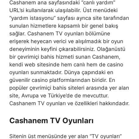
Cashanem ana sayfasındaki “canlı yardım”
URL’si kullanılarak ulaşılabilir. Üst menüdeki
“yardım istasyonu” sayfası ayrıca site tarafından
sunulan hizmetlere kapsamlı bir genel bakış
sağlar. Cashanem TV oyunları bölümüne
erişerek heyecan verici ve alışılmadık bir oyun
deneyiminin keyfini çıkarabilirsiniz. Olağanüstü
bir çevrimiçi bahis hizmeti sunan Cashanem,
kendi web sitesinde hem canlı hem de casino
oyunları sunmaktadır. Dünya çapındaki en
güvenilir casino platformlarından biridir. En
popüler çevrimiçi bahis siteleri arasında yer alan
site, Avrupa ve Türkiye’de de mevcuttur.
Cashanem TV oyunları ve özellikleri hakkındadır.
Cashanem TV Oyunları
Sitenin üst menüsünde yer alan “TV oyunları”