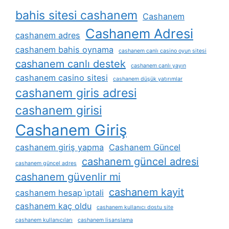
bahis sitesi cashanem
Cashanem
Cashanem Adresi
cashanem adres
cashanem bahis oynama
cashanem canlı casino oyun sitesi
cashanem canlı destek
cashanem canlı yayın
cashanem casino sitesi
cashanem düşük yatırımlar
cashanem giris adresi
cashanem girisi
Cashanem Giriş
cashanem giriş yapma
Cashanem Güncel
cashanem güncel adresi
cashanem güncel adres
cashanem güvenlir mi
cashanem kayit
cashanem hesap i̇ptali
cashanem kaç oldu
cashanem kullanıcı dostu site
cashanem kullanıcıları
cashanem lisanslama