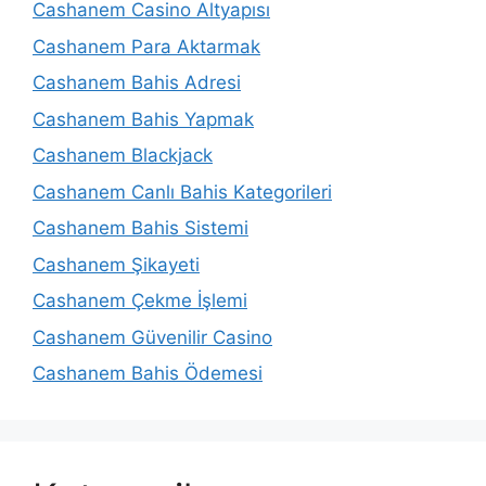
Cashanem Casino Altyapısı
Cashanem Para Aktarmak
Cashanem Bahis Adresi
Cashanem Bahis Yapmak
Cashanem Blackjack
Cashanem Canlı Bahis Kategorileri
Cashanem Bahis Sistemi
Cashanem Şikayeti
Cashanem Çekme İşlemi
Cashanem Güvenilir Casino
Cashanem Bahis Ödemesi