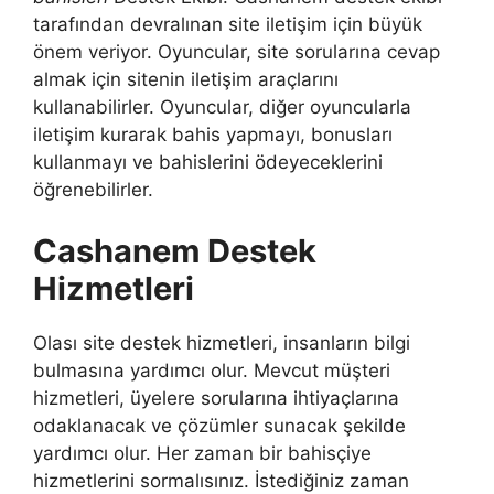
tarafından devralınan site iletişim için büyük
önem veriyor. Oyuncular, site sorularına cevap
almak için sitenin iletişim araçlarını
kullanabilirler. Oyuncular, diğer oyuncularla
iletişim kurarak bahis yapmayı, bonusları
kullanmayı ve bahislerini ödeyeceklerini
öğrenebilirler.
Cashanem Destek
Hizmetleri
Olası site destek hizmetleri, insanların bilgi
bulmasına yardımcı olur. Mevcut müşteri
hizmetleri, üyelere sorularına ihtiyaçlarına
odaklanacak ve çözümler sunacak şekilde
yardımcı olur. Her zaman bir bahisçiye
hizmetlerini sormalısınız. İstediğiniz zaman