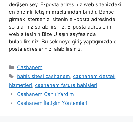
değişen şey. E-posta adresiniz web sitenizdeki
en önemli iletişim araçlarından biridir. Bahse
girmek isterseniz, sitenin e -posta adresinde
sorularınız sorabilirsiniz. E-posta adreslerini
web sitesinin Bize Ulaşın sayfasında
bulabilirsiniz. Bu sekmeye giriş yaptığınızda e-
posta adreslerinizi alabilirsiniz.
Kategoriler
Cashanem
Etiketler
bahis sitesi cashanem
,
cashanem destek
hizmetleri
,
cashanem fatura bahisleri
Cashanem Canlı Yardım
Cashanem İletişim Yöntemleri