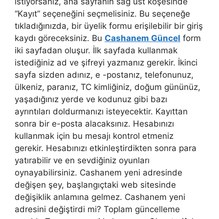
istiyorsanız, ana sayfanın sağ üst köşesinde
“Kayıt” seçeneğini seçmelisiniz. Bu seçeneğe
tıkladığınızda, bir üyelik formu erişilebilir bir giriş
kaydı göreceksiniz. Bu
Cashanem Güncel
form
iki sayfadan oluşur. İlk sayfada kullanmak
istediğiniz ad ve şifreyi yazmanız gerekir. İkinci
sayfa sizden adınız, e -postanız, telefonunuz,
ülkeniz, paranız, TC kimliğiniz, doğum gününüz,
yaşadığınız yerde ve kodunuz gibi bazı
ayrıntıları doldurmanızı isteyecektir. Kayıttan
sonra bir e-posta alacaksınız. Hesabınızı
kullanmak için bu mesajı kontrol etmeniz
gerekir. Hesabınızı etkinleştirdikten sonra para
yatırabilir ve en sevdiğiniz oyunları
oynayabilirsiniz. Cashanem yeni adresinde
değişen şey, başlangıçtaki web sitesinde
değişiklik anlamına gelmez. Cashanem yeni
adresini değiştirdi mi? Toplam güncelleme