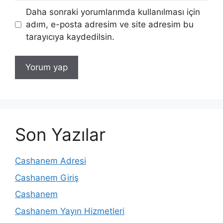
Daha sonraki yorumlarımda kullanılması için
adım, e-posta adresim ve site adresim bu
tarayıcıya kaydedilsin.
Son Yazılar
Cashanem Adresi
Cashanem Giriş
Cashanem
Cashanem Yayın Hizmetleri