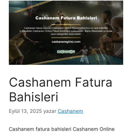
Cashanem Fatura
Bahisleri
Eylül 13, 2025
yazar
Cashanem
Cashanem fatura bahisleri Cashanem Online