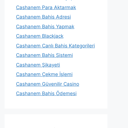
Cashanem Para Aktarmak
Cashanem Bahis Adresi
Cashanem Bahis Yapmak
Cashanem Blackjack
Cashanem Canlı Bahis Kategorileri
Cashanem Bahis Sistemi
Cashanem Şikayeti
Cashanem Çekme İşlemi
Cashanem Güvenilir Casino
Cashanem Bahis Ödemesi