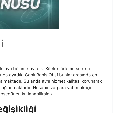
i
ki ayrı bölüme ayırdık. Siteleri ödeme sorunu
ruba ayırdık. Canlı Bahis Ofisi bunlar arasında en
 almaktadır. Şu anda aynı hizmet kalitesi korunarak
ı sağlanmaktadır. Hesabınıza para yatırmak için
edürleri kullanabilirsiniz.
işikliği