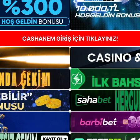
CASHANEM GİRİŞ İÇİN TIKLAYINIZ!